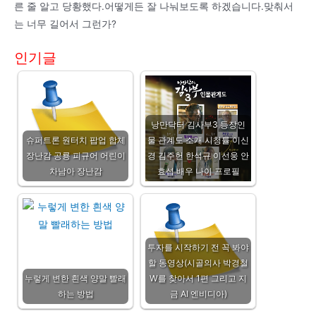
른 줄 알고 당황했다.어떻게든 잘 나눠보도록 하겠습니다.맞춰서
는 너무 길어서 그런가?
인기글
낭만닥터 김사부3 등장인
슈퍼트론 원터치 팝업 합체
물 관계도 소개 시청률 이신
장난감 공룡 피규어 어린이
경 김주헌 한석규 이선웅 안
차남아 장난감
효섭 배우 나이 프로필
투자를 시작하기 전 꼭 봐야
할 동영상(시골의사 박경철
누렇게 변한 흰색 양말 빨래
W를 찾아서 1편 그리고 지
하는 방법
금 AI 엔비디아)