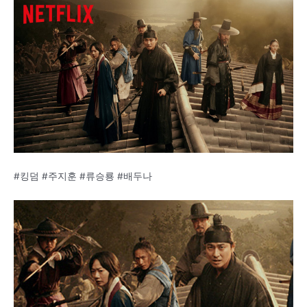
#킹덤 #주지훈 #류승룡 #배두나