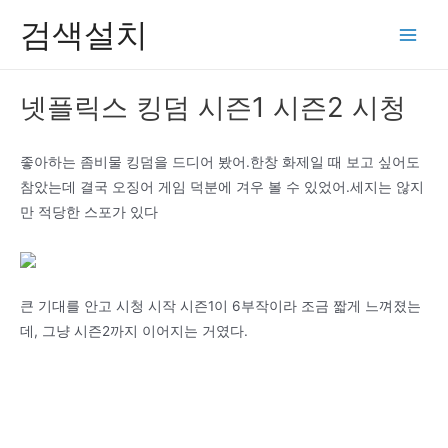
콘
검색설치
텐
Main
츠
Men
로
넷플릭스 킹덤 시즌1 시즌2 시청
건
너
뛰
좋아하는 좀비물 킹덤을 드디어 봤어.한창 화제일 때 보고 싶어도
기
참았는데 결국 오징어 게임 덕분에 겨우 볼 수 있었어.세지는 않지
만 적당한 스포가 있다
큰 기대를 안고 시청 시작 시즌1이 6부작이라 조금 짧게 느껴졌는
데, 그냥 시즌2까지 이어지는 거였다.