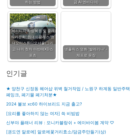
하는 방법
금 AI 엔비디아)
'헤리티지 차량복원 및 클래
식카문화' 원데이클래스/현
대모터스튜디오서울/그리
고 나의 첫차 아반떼XD스
넷플릭스 영화 '발레리나' -
포츠
체프로 옷장
인기글
★ 양천구 신정동 헤어샵 위벽 철거작업 / 노원구 하계동 일반주택
폐잉크, 폐기물 폐기처분★
2024 볼보 xc60 하이브리드 지금 출고?
[요리를 좋아하지 않는 여자] 쓱 비빔밥
신부야 플래너 리뷰 : 모니카블랑쉬 + 에이바이봄 계약 ♡
[권도연 알로에] 알로에꽃거리효소/담금주만들기(상)