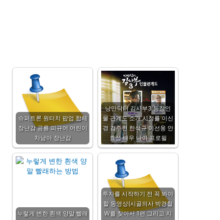
낭만닥터 김사부3 등장인
슈퍼트론 원터치 팝업 합체
물 관계도 소개 시청률 이신
장난감 공룡 피규어 어린이
경 김주헌 한석규 이선웅 안
차남아 장난감
효섭 배우 나이 프로필
투자를 시작하기 전 꼭 봐야
할 동영상(시골의사 박경철
누렇게 변한 흰색 양말 빨래
W를 찾아서 1편 그리고 지