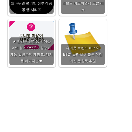
알아두면 편리한 정부의 공
킥보드 비교하면서 고른 리
공 앱 시리즈
뷰
★ 양천구 신정동 헤어샵
위벽 철거작업 / 노원구 하
유아옷 브랜드 에뜨와
계동 일반주택 폐잉크, 폐기
BT21 콜라보 외출복 어린
물 폐기처분★
이집 등원룩 추천