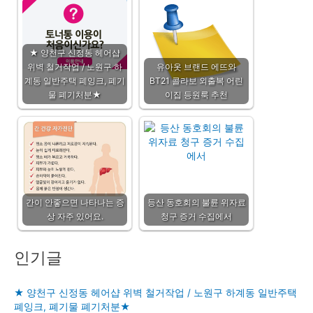
★ 양천구 신정동 헤어샵
위벽 철거작업 / 노원구 하
유아옷 브랜드 에뜨와
계동 일반주택 폐잉크, 폐기
BT21 콜라보 외출복 어린
물 폐기처분★
이집 등원룩 추천
간이 안좋으면 나타나는 증
등산 동호회의 불륜 위자료
상 자주 있어요.
청구 증거 수집에서
인기글
★ 양천구 신정동 헤어샵 위벽 철거작업 / 노원구 하계동 일반주택
폐잉크, 폐기물 폐기처분★