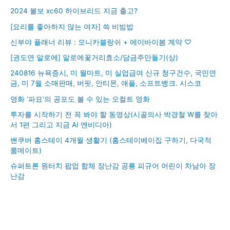
2024 볼보 xc60 하이브리드 지금 출고?
[요리를 좋아하지 않는 여자] 쓱 비빔밥
신부야 플래너 리뷰 : 모니카블랑쉬 + 에이바이봄 계약 ♡
[권도연 알로에] 알로에꽃거리효소/담금주만들기(상)
240816 뉴욕증시, 미 월마트, 미 실업급여 신규 청구건수, 국민연
금, 미 7월 소매판매, 버핏, 안티몬, 애플, 소프트뱅크. 시스코
영화 ‘파묘’의 공포도 볼 수 있는 오컬트 영화
투자를 시작하기 전 꼭 봐야 할 동영상(시골의사 박경철 W를 찾아
서 1편 그리고 지금 AI 엔비디아)
밴쿠버 홈스테이 4개월 생활기 (홈스테이베이집 구하기, 다국적
룸메이트)
슈퍼트론 원터치 팝업 합체 장난감 공룡 피규어 어린이 차남아 장
난감