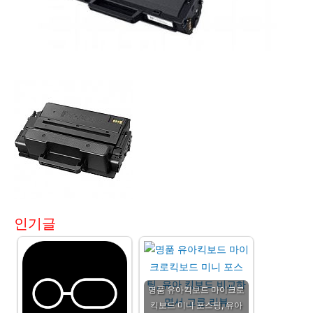
인기글
명품 유아킥보드 마이크로
킥보드 미니 포스팅, 유아