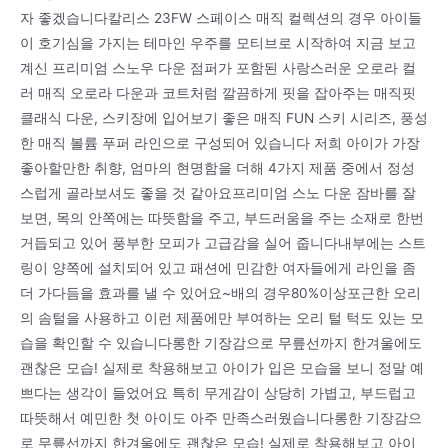
자 좋겠습니다칼리스 23FW 스페이스 매직 컬렉션의 경우 아이들
이 호기심을 가지는 테마인 우주를 모티브로 시작하여 지금 보고
계신 프리미엄 스노우 다운 점퍼가 포함된 사랑스러운 오로라 컬
러 매직 오로라 다운과 코트처럼 깔끔하게 핏을 잡아주는 매직핏
클래식 다운, 스키장에 입어보기 좋은 매직 FUN 스키 시리즈, 풍성
한 매직 볼륨 푸퍼 라인으로 구성되어 있습니다 저희 아이가 가장
좋아할만한 취향, 엄마의 현명함을 더해 4가지 제품 중에서 정성
스럽게 골라보셔도 좋을 것 같아요프리미엄 스노 다운 잠바를 잘
보면, 목의 안쪽에는 따뜻함을 주고, 부드러움을 주는 소재로 한번
거듭되고 있어 풍부한 모피가 고급감을 실어 줍니다내부에는 스트
링이 양쪽에 설치되어 있고 패션에 민감한 여자들에게 라인을 좀
더 가다듬을 효과를 낼 수 있어요~배의 경우80%이상포근한 오리
의 솜털을 사용하고 이런 제품에만 부여하는 오리 털 턱도 있는 모
습을 확인할 수 있습니다롱한 기장감으로 무릎선까지 한겨울에도
괜찮은 모습! 실제로 착용해보고 아이가 입은 모습을 보니 정말 예
쁘다는 생각이 들었어요 특히 무게감이 상당히 가볍고, 부드럽고
따뜻해서 예민한 첫 아이도 아주 만족스러웠습니다롱한 기장감으
로 무릎선까지 한겨울에도 괜찮은 모습! 실제로 착용해보고 아이