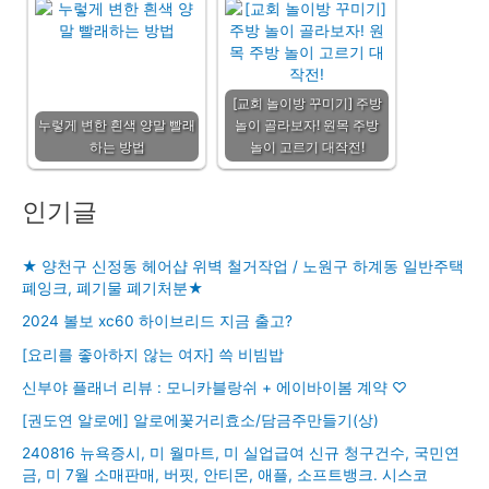
[교회 놀이방 꾸미기] 주방
누렇게 변한 흰색 양말 빨래
놀이 골라보자! 원목 주방
하는 방법
놀이 고르기 대작전!
인기글
★ 양천구 신정동 헤어샵 위벽 철거작업 / 노원구 하계동 일반주택
폐잉크, 폐기물 폐기처분★
2024 볼보 xc60 하이브리드 지금 출고?
[요리를 좋아하지 않는 여자] 쓱 비빔밥
신부야 플래너 리뷰 : 모니카블랑쉬 + 에이바이봄 계약 ♡
[권도연 알로에] 알로에꽃거리효소/담금주만들기(상)
240816 뉴욕증시, 미 월마트, 미 실업급여 신규 청구건수, 국민연
금, 미 7월 소매판매, 버핏, 안티몬, 애플, 소프트뱅크. 시스코