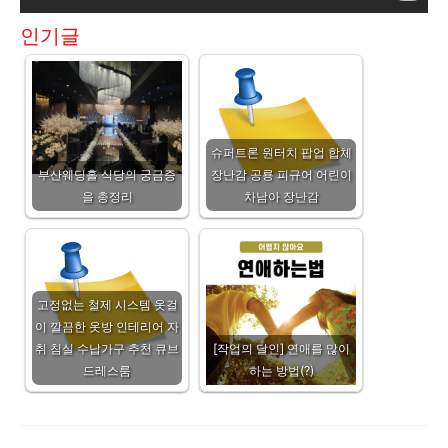
인기글
슈퍼트론 원터치 팝업 합체
부산웨딩홀 식당의 궁금증
장난감 공룡 피규어 어린이
을 총정리
차남아 장난감
고정없는 철제 시스템 옷걸
이 깔끔한 옷방 인테리어 자
취 침실 수납가구 추천 큐브
[작업의 달인] 연애를 많이
드레스룸
하는 방법(?)