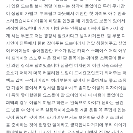
가 입은 모습을 보니 정말 예쁘다는 생각이 들었어요 특히 무게감
이 상당히 가볍고, 부드럽고 따뜻해서 예민한 첫 아이도 아주 만족
스러웠습니다아이들이 패딩을 입었을 때 기장감도 보온에 있어서
굉장히 중요한데 거기에 더해 손목 안쪽으로 바람이 들어가지 않
게 하는 부분도 저는 굉장히 필요하다고 생각하거든요. 팔 부분 디
자인이 안쪽에서 한번 잡아주는 모습이라서 정말 칭찬해주고 싶었
어요아이들이 좋아할만한 요소가 많은 카리스 스페이스 매직 아우
터 프리미엄 스노우 다운 점퍼! 팔 왼쪽에는 귀여운 스팽글이 들어
간 와펜 장식도 달려있습니다 심플한 디자인에 이런 사랑스러운
요소가 더해져 더욱 러블리한 느낌이 드네요포인트가 되어주는 퍼
백도 같이 구성되어있어 허리부분에 붙여서 연출하셔도 좋고 소중
한 가방에 붙여서 키링처럼 활용하셔도 좋지만 이렇게 여자아이들
이 특히 좋아할만한 요소들이 잘 모여있어서 더 마음에 들었어요
퍼백의 경우 이렇게 여닫고 하면서 안쪽으로 아이가 원하는 물건
도 넣을 수 있어 더욱 실용적이에요추운 겨울 옷을 꼭 두껍게 입는
것이 중요한 것이 아니라 가벼우면서도 보온력을 갖춘 키즈 패딩
을 준비하는 것이 현명한 일이라고 생각합니다거기에 우리 아이가
좋아하는 컬러감, 디자인, 세심한 요소까지 더해진 23FW 카리스