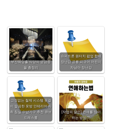
슈퍼트론 원터치 팝업 합체
부산웨딩홀 식당의 궁금증
장난감 공룡 피규어 어린이
을 총정리
차남아 장난감
고정없는 철제 시스템 옷걸
이 깔끔한 옷방 인테리어 자
취 침실 수납가구 추천 큐브
[작업의 달인] 연애를 많이
드레스룸
하는 방법(?)