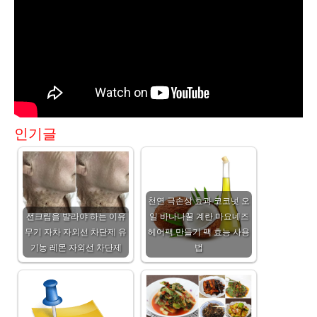
인기글
천연 극손상 효과 코코넛 오
선크림을 발라야 하는 이유
일 바나나꿀 계란 마요네즈
무기 자차 자외선 차단제 유
헤어팩 만들기 팩 효능 사용
기농 레몬 자외선 차단제
법