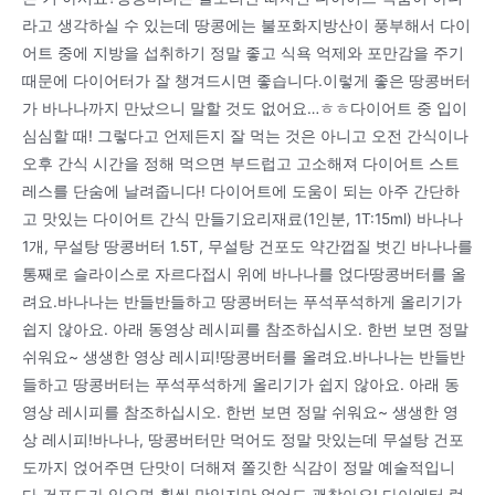
라고 생각하실 수 있는데 땅콩에는 불포화지방산이 풍부해서 다이
어트 중에 지방을 섭취하기 정말 좋고 식욕 억제와 포만감을 주기
때문에 다이어터가 잘 챙겨드시면 좋습니다.이렇게 좋은 땅콩버터
가 바나나까지 만났으니 말할 것도 없어요…ㅎㅎ다이어트 중 입이
심심할 때! 그렇다고 언제든지 잘 먹는 것은 아니고 오전 간식이나
오후 간식 시간을 정해 먹으면 부드럽고 고소해져 다이어트 스트
레스를 단숨에 날려줍니다! 다이어트에 도움이 되는 아주 간단하
고 맛있는 다이어트 간식 만들기요리재료(1인분, 1T:15ml) 바나나
1개, 무설탕 땅콩버터 1.5T, 무설탕 건포도 약간껍질 벗긴 바나나를
통째로 슬라이스로 자르다접시 위에 바나나를 얹다땅콩버터를 올
려요.바나나는 반들반들하고 땅콩버터는 푸석푸석하게 올리기가
쉽지 않아요. 아래 동영상 레시피를 참조하십시오. 한번 보면 정말
쉬워요~ 생생한 영상 레시피!땅콩버터를 올려요.바나나는 반들반
들하고 땅콩버터는 푸석푸석하게 올리기가 쉽지 않아요. 아래 동
영상 레시피를 참조하십시오. 한번 보면 정말 쉬워요~ 생생한 영
상 레시피!바나나, 땅콩버터만 먹어도 정말 맛있는데 무설탕 건포
도까지 얹어주면 단맛이 더해져 쫄깃한 식감이 정말 예술적입니
다.건포도가 있으면 훨씬 맛있지만 없어도 괜찮아요! 다이에터 럼