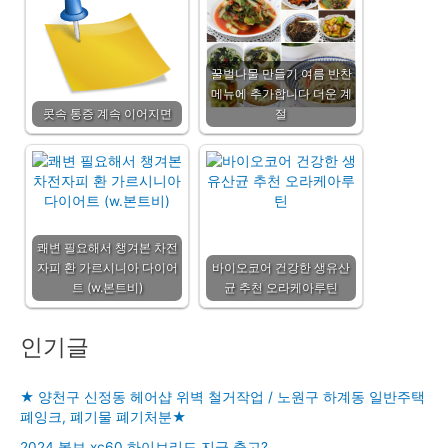
꿀벌나물 만들기 여름 반찬
메뉴에 추가합니다 더운 계
콧속 통증 계속 이어지면
절
쾌변 필요해서 챙겨본 차전
자피 환 가르시니아 다이어
바이오코어 건강한 생유산
트 (w.본트비)
균 추천 오라케아루틴
인기글
★ 양천구 신정동 헤어샵 위벽 철거작업 / 노원구 하계동 일반주택
폐잉크, 폐기물 폐기처분★
2024 볼보 xc60 하이브리드 지금 출고?