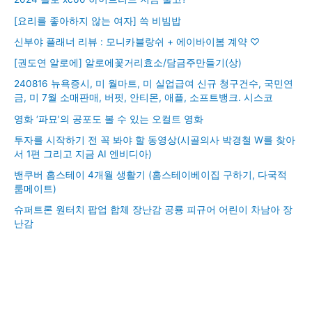
[요리를 좋아하지 않는 여자] 쓱 비빔밥
신부야 플래너 리뷰 : 모니카블랑쉬 + 에이바이봄 계약 ♡
[권도연 알로에] 알로에꽃거리효소/담금주만들기(상)
240816 뉴욕증시, 미 월마트, 미 실업급여 신규 청구건수, 국민연
금, 미 7월 소매판매, 버핏, 안티몬, 애플, 소프트뱅크. 시스코
영화 ‘파묘’의 공포도 볼 수 있는 오컬트 영화
투자를 시작하기 전 꼭 봐야 할 동영상(시골의사 박경철 W를 찾아
서 1편 그리고 지금 AI 엔비디아)
밴쿠버 홈스테이 4개월 생활기 (홈스테이베이집 구하기, 다국적
룸메이트)
슈퍼트론 원터치 팝업 합체 장난감 공룡 피규어 어린이 차남아 장
난감