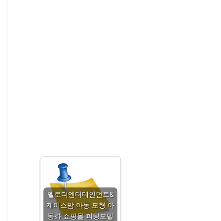
멜로디엔터테인먼트&
제이스맘 아동 모형 아
동화 쇼핑몰 피팅모델