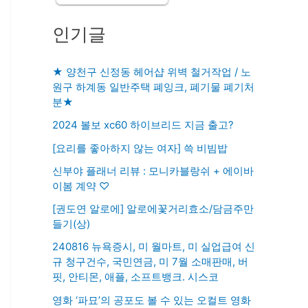
인기글
★ 양천구 신정동 헤어샵 위벽 철거작업 / 노
원구 하계동 일반주택 폐잉크, 폐기물 폐기처
분★
2024 볼보 xc60 하이브리드 지금 출고?
[요리를 좋아하지 않는 여자] 쓱 비빔밥
신부야 플래너 리뷰 : 모니카블랑쉬 + 에이바
이봄 계약 ♡
[권도연 알로에] 알로에꽃거리효소/담금주만
들기(상)
240816 뉴욕증시, 미 월마트, 미 실업급여 신
규 청구건수, 국민연금, 미 7월 소매판매, 버
핏, 안티몬, 애플, 소프트뱅크. 시스코
영화 ‘파묘’의 공포도 볼 수 있는 오컬트 영화