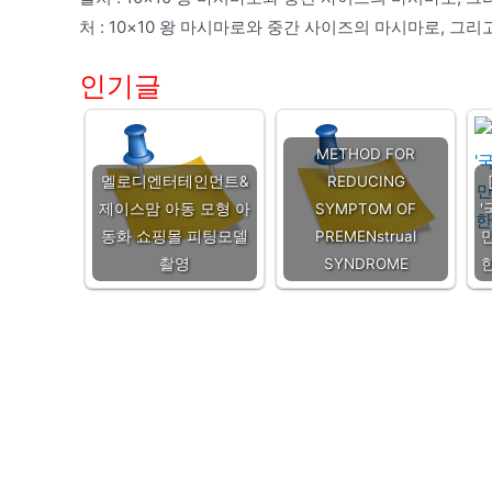
처 : 10×10 왕 마시마로와 중간 사이즈의 마시마로, 그
인기글
METHOD FOR
멜로디엔터테인먼트&
REDUCING
제이스맘 아동 모형 아
SYMPTOM OF
'
동화 쇼핑몰 피팅모델
PREMENstrual
촬영
SYNDROME