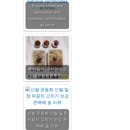
Ensure childcare
personnel and
national certificates
at once
루틴일기-곰지엄마소
개와덤핑증후군
신발 운동화 신발 밑창
뒤꿈치 고치기 보강 몬
베베 숲 리뷰