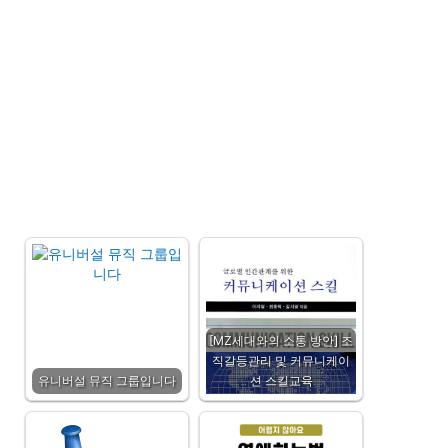
[MZ세대와의 소통 방안] 조
직갈등관리 및 커뮤니케이
유니버설 뮤직 그룹입니다
션 스킬교육