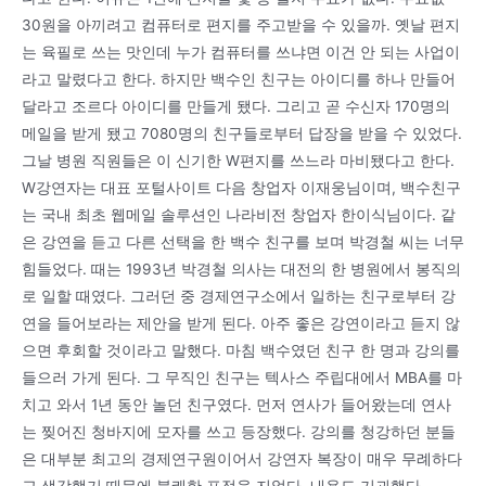
30원을 아끼려고 컴퓨터로 편지를 주고받을 수 있을까. 옛날 편지
는 육필로 쓰는 맛인데 누가 컴퓨터를 쓰냐면 이건 안 되는 사업이
라고 말렸다고 한다. 하지만 백수인 친구는 아이디를 하나 만들어
달라고 조르다 아이디를 만들게 됐다. 그리고 곧 수신자 170명의
메일을 받게 됐고 7080명의 친구들로부터 답장을 받을 수 있었다.
그날 병원 직원들은 이 신기한 W편지를 쓰느라 마비됐다고 한다.
W강연자는 대표 포털사이트 다음 창업자 이재웅님이며, 백수친구
는 국내 최초 웹메일 솔루션인 나라비전 창업자 한이식님이다. 같
은 강연을 듣고 다른 선택을 한 백수 친구를 보며 박경철 씨는 너무
힘들었다. 때는 1993년 박경철 의사는 대전의 한 병원에서 봉직의
로 일할 때였다. 그러던 중 경제연구소에서 일하는 친구로부터 강
연을 들어보라는 제안을 받게 된다. 아주 좋은 강연이라고 듣지 않
으면 후회할 것이라고 말했다. 마침 백수였던 친구 한 명과 강의를
들으러 가게 된다. 그 무직인 친구는 텍사스 주립대에서 MBA를 마
치고 와서 1년 동안 놀던 친구였다. 먼저 연사가 들어왔는데 연사
는 찢어진 청바지에 모자를 쓰고 등장했다. 강의를 청강하던 분들
은 대부분 최고의 경제연구원이어서 강연자 복장이 매우 무례하다
고 생각했기 때문에 불쾌한 표정을 지었다. 내용도 기괴했다.