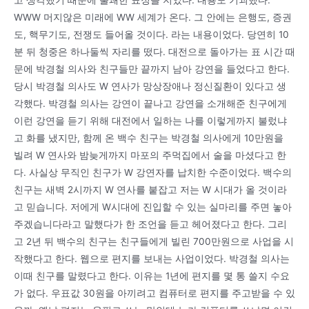
WWW 머지않은 미래에 WW 세계가 온다. 그 안에는 은행도, 증권
도, 핵무기도, 전쟁도 들어올 것이다. 라는 내용이었다. 당연히 10
분 뒤 청중은 하나둘씩 자리를 떴다. 대전으로 돌아가는 표 시간 때
문에 박경철 의사와 친구들만 끝까지 남아 강연을 들었다고 한다.
당시 박경철 의사도 W 연사가 망상장애나 정신질환이 있다고 생
각했다. 박경철 의사는 강연이 끝나고 강연을 소개해준 친구에게
이런 강연을 듣기 위해 대전에서 일하는 나를 이렇게까지 불렀냐
고 화를 냈지만, 함께 온 백수 친구는 박경철 의사에게 10만원을
빌려 W 연사와 밤늦게까지 마포의 주먹집에서 술을 마셨다고 한
다. 사실상 무직인 친구가 W 강연자를 납치한 수준이었다. 백수의
친구는 새벽 2시까지 W 연사를 붙잡고 저는 W 시대가 올 것이라
고 믿습니다. 저에게 W시대에 진입할 수 있는 실마리를 주면 놓아
주겠습니다라고 말했다가 한 조언을 듣고 헤어졌다고 한다. 그리
고 2년 뒤 백수의 친구는 친구들에게 빌린 700만원으로 사업을 시
작했다고 한다. 웹으로 편지를 보내는 사업이었다. 박경철 의사는
이때 친구를 말렸다고 한다. 이유는 1년에 편지를 몇 통 쓸지 수요
가 없다. 우표값 30원을 아끼려고 컴퓨터로 편지를 주고받을 수 있