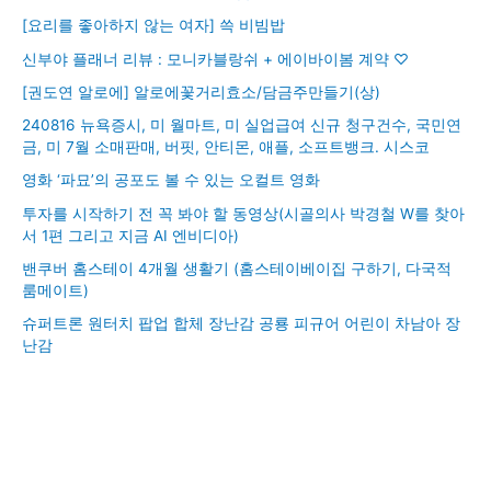
[요리를 좋아하지 않는 여자] 쓱 비빔밥
신부야 플래너 리뷰 : 모니카블랑쉬 + 에이바이봄 계약 ♡
[권도연 알로에] 알로에꽃거리효소/담금주만들기(상)
240816 뉴욕증시, 미 월마트, 미 실업급여 신규 청구건수, 국민연
금, 미 7월 소매판매, 버핏, 안티몬, 애플, 소프트뱅크. 시스코
영화 ‘파묘’의 공포도 볼 수 있는 오컬트 영화
투자를 시작하기 전 꼭 봐야 할 동영상(시골의사 박경철 W를 찾아
서 1편 그리고 지금 AI 엔비디아)
밴쿠버 홈스테이 4개월 생활기 (홈스테이베이집 구하기, 다국적
룸메이트)
슈퍼트론 원터치 팝업 합체 장난감 공룡 피규어 어린이 차남아 장
난감