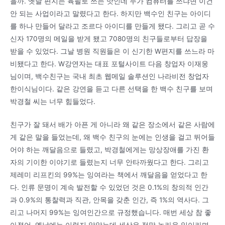
을까. 옛날 편지는 육필로 쓰는 맛인데 누가 컴퓨터를 쓰냐면 이건
안 되는 사업이라고 말렸다고 한다. 하지만 백수인 친구는 아이디
를 하나 만들어 달라고 조르다 아이디를 만들게 됐다. 그리고 곧 수
신자 170명의 메일을 받게 됐고 7080명의 친구들로부터 답장을
받을 수 있었다. 그날 병원 직원들은 이 신기한 W편지를 쓰느라 마
비됐다고 한다. W강연자는 대표 포털사이트 다음 창업자 이재웅
님이며, 백수친구는 국내 최초 웹메일 솔루션인 나라비전 창업자
한이식님이다. 같은 강연을 듣고 다른 선택을 한 백수 친구를 보며
박경철 씨는 너무 힘들었다.
친구가 잘 돼서 배가 아픈 게 아니라 왜 같은 장소에서 같은 사람에
게 같은 말을 들었는데, 왜 백수 친구의 눈에는 인생을 걸고 뛰어들
어야 하는 깨달음으로 들렸고, 박경철에게는 망상장애를 가진 환
자의 기이한 이야기로 들렸는지 너무 안타까웠다고 한다. 그리고
제레미 리프킨의 99%는 잉여라는 책에서 깨달음을 얻었다고 한
다. 인류 문명이 계속 발전할 수 있었던 것은 0.1%의 창의적 인간
과 0.9%의 통찰력과 직관, 안목을 갖춘 인간, 즉 1%의 역사다. 그
리고 나머지 99%는 잉여인간으로 규정했습니다. 매번 세상 참 좋