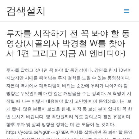
콘
검색설치
텐
Main
츠
Men
로
투자를 시작하기 전 꼭 봐야 할 동
건
영상(시골의사 박경철 W를 찾아
너
뛰
서 1편 그리고 지금 AI 엔비디아)
기
투자를 잘하고 싶다면 꼭 봐야 할 동영상이다. 강연을 한지 10년이
지났지만 시대를 뛰어넘는 투자 철학을 느낄 수 있는 동영상이다.
자본의 역사에서 패러다임이 바뀌는 순간에 우리가 나아가야 할
방향은 무엇인지에 대한 깊은 깨달음을 주는 강의다. AI 혁명이 시
작될 때 나는 어떻게 대응해야 할지 고민하며 이 동영상을 다시 보
게 됐다. 많은 분들이 보셨을 텐데, 아직 못 보신 분이 있다면 꼭 한
번 보시기 바랍니다. 몇 백만원짜리 유료 강의보다 훨씬 유용하며
향후 투자 및 삶의 방향을 정하는 데 큰 도움이 될 것이다.
https://youtu.be/vgQh-Hq7nBA 투자를 잘하려면 꼭 봐야 할 동영