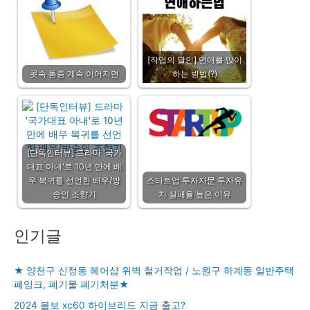
[작업의 달인] 연애를 많이
콧속 통증 계속 이어지면
하는 방법(?)
[단독인터뷰] 드라마 '국가
대표 아내'로 10년 만에 배
우 복귀를 선언한 배우/방
스타트업 투자자문 투자유
송인 조향기
치 실패율 높은 이유
인기글
★ 양천구 신정동 헤어샵 위벽 철거작업 / 노원구 하계동 일반주택
폐잉크, 폐기물 폐기처분★
2024 볼보 xc60 하이브리드 지금 출고?