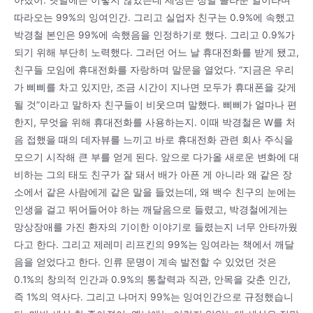
아졌어. 옛날에는 이렇지 않았는데 세상은 정말 놀라운 일이라며
따라오는 99%의 잉여인간. 그리고 실업자 친구는 0.9%에 속했고
박경철 본인은 99%에 속했음을 인정하기로 했다. 그리고 0.9%가
되기 위해 부단히 노력했다. 그러던 어느 날 휴대전화를 받게 됐고,
친구들 모임에 휴대전화를 자랑하며 말문을 열었다. “지금은 우리
가 삐삐를 차고 있지만, 조금 시간이 지나면 모두가 휴대폰을 갖게
될 것”이라고 말하자 친구들이 비웃으며 말했다. 삐삐가 얼마나 편
한지, 무엇을 위해 휴대전화를 사용하는지. 이때 박경철은 W를 처
음 접했을 때의 데자뷰를 느끼고 바로 휴대전화 관련 회사 주식을
모으기 시작해 큰 부를 얻게 된다. 앞으로 다가올 새로운 변화에 대
비하는 그의 태도 친구가 잘 돼서 배가 아픈 게 아니라 왜 같은 장
소에서 같은 사람에게 같은 말을 들었는데, 왜 백수 친구의 눈에는
인생을 걸고 뛰어들어야 하는 깨달음으로 들렸고, 박경철에게는
망상장애를 가진 환자의 기이한 이야기로 들렸는지 너무 안타까웠
다고 한다. 그리고 제레미 리프킨의 99%는 잉여라는 책에서 깨달
음을 얻었다고 한다. 인류 문명이 계속 발전할 수 있었던 것은
0.1%의 창의적 인간과 0.9%의 통찰력과 직관, 안목을 갖춘 인간,
즉 1%의 역사다. 그리고 나머지 99%는 잉여인간으로 규정했습니